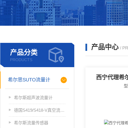
产品中心
/ P
产品分类
PRODUCTS
西宁代理希
希尔思SUTO流量计
希尔斯超声波流量计
德国S419/S418-V真空流量计
希尔斯流量传感器