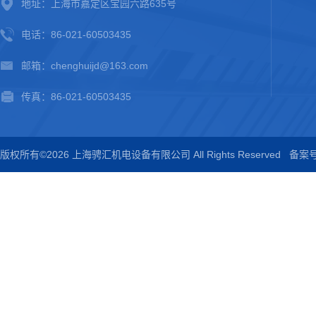
地址：上海市嘉定区宝园六路635号
电话：86-021-60503435
邮箱：chenghuijd@163.com
传真：86-021-60503435
版权所有©2026 上海骋汇机电设备有限公司 All Rights Reserved
备案号