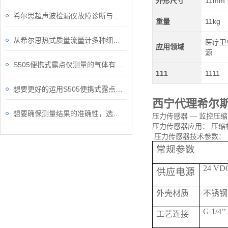
外形尺寸
11mm
希尔思超声波检漏仪故障诊断与处理技术
重量
11kg
从希尔思热式质量流量计多种细节了解操作要点
医疗卫
应用领域
源
S505便携式露点仪测量的气体有哪些用途？
111
1111
想要更好的运用S505便携式露点仪，这几点要记住了！
西宁代理希尔
想要确保测量结果的准确性，选对S430皮托管流量计很重要！
压力传感器 — 监控压缩空
压力传感器应用： 压缩
压力传感器技术参数：
常规参数
24 VDC
供应电源
外壳材质
不锈钢
G 1/4’’
工艺连接