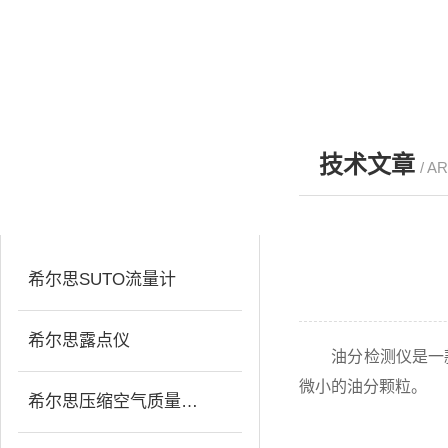
技术文章
/ A
产品分类
PRODUCTS
希尔思SUTO流量计
希尔思露点仪
油分检测仪是一款
微小的油分颗粒。
希尔思压缩空气质量分析