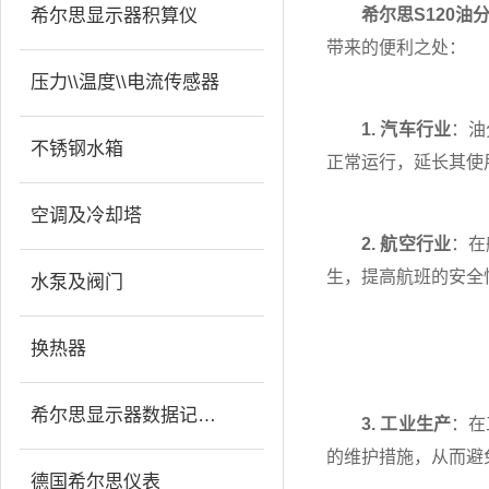
希尔思显示器积算仪
希尔思S120油
带来的便利之处：
压力\\温度\\电流传感器
1. 汽车行业
：油
不锈钢水箱
正常运行，延长其使
空调及冷却塔
2. 航空行业
：在
生，提高航班的安全
水泵及阀门
换热器
希尔思显示器数据记录仪
3. 工业生产
：在
的维护措施，从而避
德国希尔思仪表