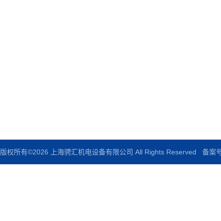
上海骋汇机电设备有限公司
地址：上海市嘉定区宝园六路635号
电话：86-021-60503435
邮箱：chenghuijd@163.com
传真：86-021-60503435
版权所有©2026 上海骋汇机电设备有限公司 All Rights Reserved
备案号