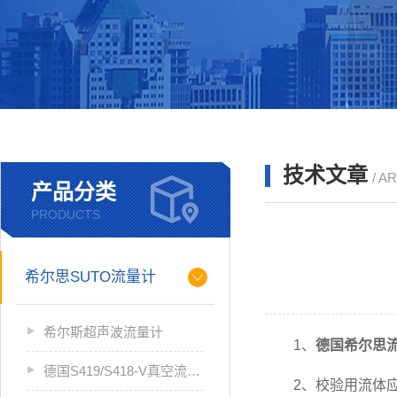
技术文章
/ A
产品分类
PRODUCTS
希尔思SUTO流量计
希尔斯超声波流量计
1、
德国希尔思
德国S419/S418-V真空流量计
2、校验用流体应