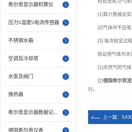
校验流体为气体
希尔思显示器积算仪
(1)其介质接近实
压力\\温度\\电流传感器
(2)气体中不应有
不锈钢水箱
(3) 每次检定过程
验证用气体为天然
空调及冷却塔
(1)天然气的气体质量
水泵及阀门
(2)
德国希尔思流
行。
换热器
希尔思显示器数据记录仪
上一篇：
S4
德国希尔思仪表