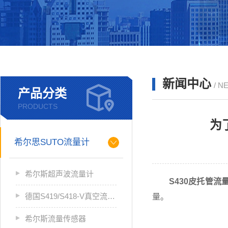
新闻中心
/ N
产品分类
PRODUCTS
为
希尔思SUTO流量计
希尔斯超声波流量计
S430皮托管流
德国S419/S418-V真空流量计
量。
希尔斯流量传感器