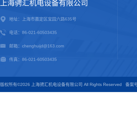
上海骋汇机电设备有限公司
地址：上海市嘉定区宝园六路635号
电话：86-021-60503435
邮箱：chenghuijd@163.com
传真：86-021-60503435
版权所有©2026 上海骋汇机电设备有限公司 All Rights Reserved
备案号