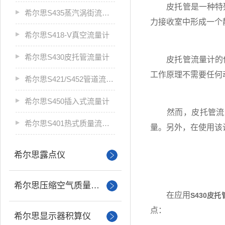
皮托管是一种特殊
希尔思S435蒸汽涡街流量计
力接收室中形成一个
希尔思S418-V真空流量计
希尔思S430皮托管流量计
皮托管流量计的优
工作原理不需要任何
希尔思S421/S452管道流量计
希尔思S450插入式流量计
然而，皮托管流量
希尔思S401热式质量流量计
量。另外，在使用该
希尔思露点仪
希尔思压缩空气质量分析
在应用
S430皮
点：
希尔思显示器积算仪