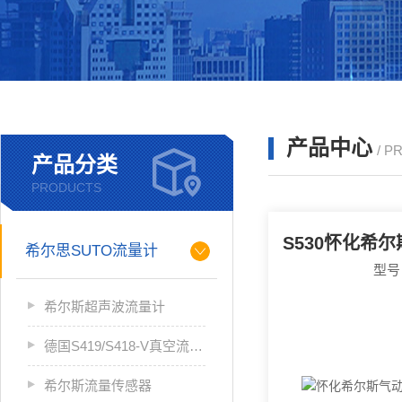
产品中心
/ P
产品分类
PRODUCTS
希尔思SUTO流量计
型号
希尔斯超声波流量计
德国S419/S418-V真空流量计
希尔斯流量传感器