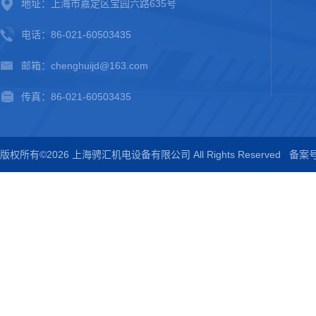
地址：上海市嘉定区宝园六路635号
电话：86-021-60503435
邮箱：chenghuijd@163.com
传真：86-021-60503435
版权所有©2026 上海骋汇机电设备有限公司 All Rights Reserved
备案号