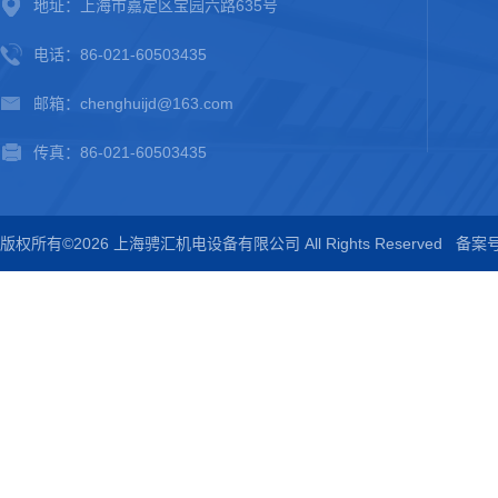
地址：上海市嘉定区宝园六路635号
电话：86-021-60503435
邮箱：chenghuijd@163.com
传真：86-021-60503435
版权所有©2026 上海骋汇机电设备有限公司 All Rights Reserved
备案号