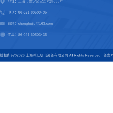
地址：上海市嘉定区宝园六路635号
电话：86-021-60503435
邮箱：chenghuijd@163.com
传真：86-021-60503435
版权所有©2026 上海骋汇机电设备有限公司 All Rights Reserved
备案号