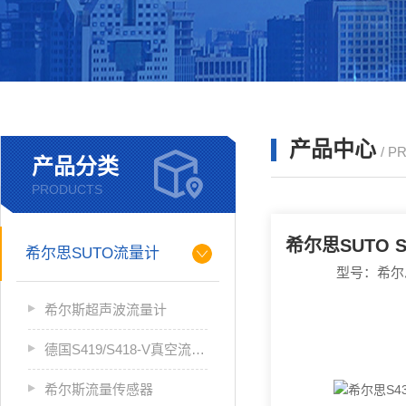
产品中心
/ P
产品分类
PRODUCTS
希尔思SUTO流量计
型号：希尔思
希尔斯超声波流量计
德国S419/S418-V真空流量计
希尔斯流量传感器