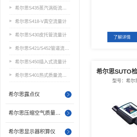
希尔思S435蒸汽涡街流量计
希尔思S418-V真空流量计
希尔思S430皮托管流量计
了解详情
希尔思S421/S452管道流量计
希尔思S450插入式流量计
希尔思S401热式质量流量计
型号：希尔
希尔思露点仪
希尔思压缩空气质量分析
希尔思显示器积算仪