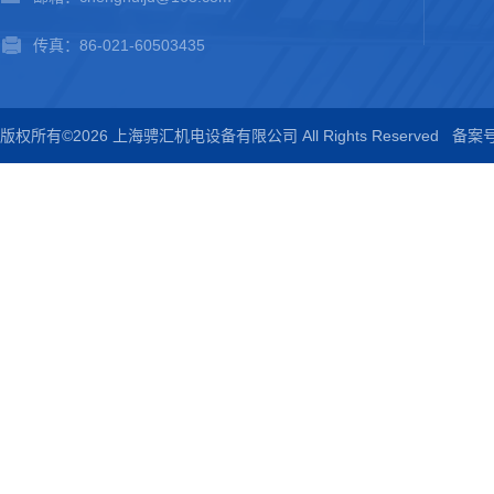
传真：86-021-60503435
版权所有©2026 上海骋汇机电设备有限公司 All Rights Reserved
备案号