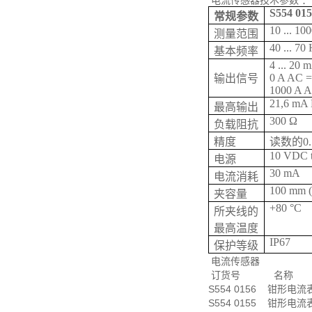
电流传感器技术参数 ：
S554 015
常规参数
10 ... 10
测量范围
40 ... 70
基本频率
4 ... 20
0 A AC 
输出信号
1000 A 
21,6 mA
最高输出
300 Ω
负载阻抗
精度
读数的0.
10 VDC 
电源
30 mA
电流消耗
100 mm (
夹容量
+80 °C
所夹线的
最高温度
IP67
保护等级
电流传感器
订货号 名称
S554 0156 钳形电流表
S554 0155 钳形电流表