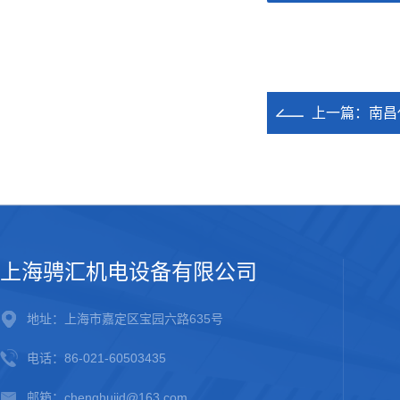
上一篇：
南昌
上海骋汇机电设备有限公司
地址：上海市嘉定区宝园六路635号
电话：86-021-60503435
邮箱：chenghuijd@163.com