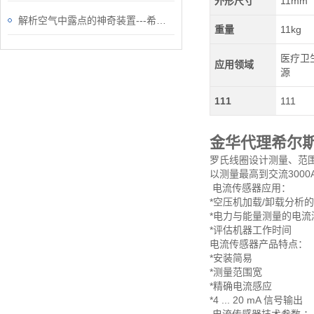
外形尺寸
11mm
解析空气中露点的神奇装置---希尔思露点仪
重量
11kg
医疗卫生
应用领域
源
111
111
金华代理希尔
罗氏线圈设计测量、范围
以测量最高到交流3000
电流传感器应用：
*空压机加载/卸载分析
*电力与能量测量的电流
*评估机器工作时间
电流传感器产品特点：
*安装简易
*测量范围宽
*精确电流感应
*4 ... 20 mA 信号输出