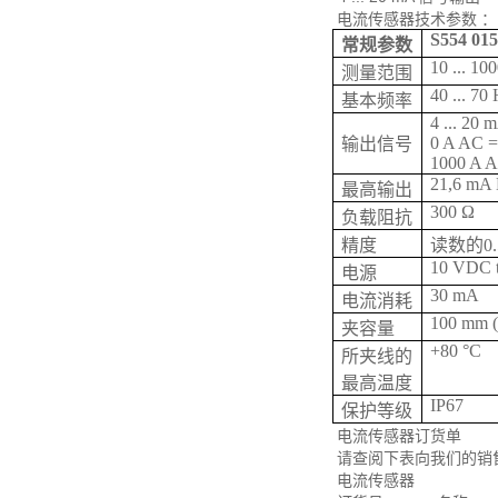
电流传感器技术参数 ：
S554 015
常规参数
10 ... 10
测量范围
40 ... 70
基本频率
4 ... 20
0 A AC 
输出信号
1000 A 
21,6 mA
最高输出
300 Ω
负载阻抗
精度
读数的0.
10 VDC 
电源
30 mA
电流消耗
100 mm (
夹容量
+80 °C
所夹线的
最高温度
IP67
保护等级
电流传感器订货单
请查阅下表向我们的销
电流传感器