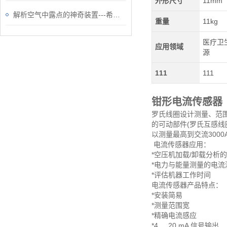
外形尺寸
11mm
解析空气中露点的神奇装置---希尔思露点仪
重量
11kg
医疗卫生
应用领域
源
111
111
钳形电流传感器
罗氏线圈设计测量、范围
的可动部件(罗氏互感线
以测量最高到交流3000
电流传感器应用：
*空压机加载/卸载分析
*电力与能量测量的电流
*评估机器工作时间
电流传感器产品特点：
*安装简易
*测量范围宽
*精确电流感应
*4 ... 20 mA 信号输出