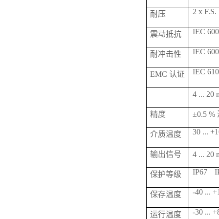
2 x F.S.
耐压
IEC 6006
震动抵抗
IEC 600
耐冲击性
IEC 610
EMC 认证
4 ... 
精度
±0.5 
30 ... +
介质温度
输出信号
4 ... 2
IP67
I
保护等级
-40 ... 
保存温度
-30 ... 
运行温度