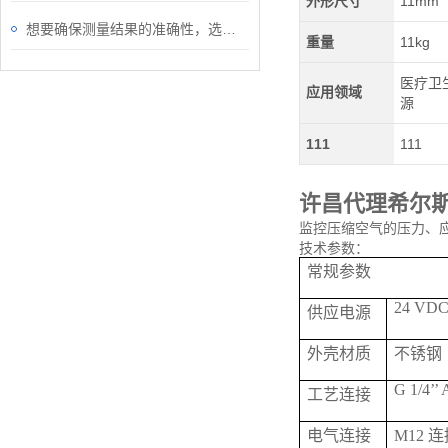
外形尺寸
11mm
想要确保测量结果的准确性，选对S430皮托管流量计很重要！
重量
11kg
医疗卫生
应用领域
源
111
111
许昌代理希尔
监控压缩空气的压力、应
技术参数：
常规参数
24 VDC 
供应电源
外壳材质
不锈钢
G 1/4’’ 
工艺连接
电气连接
M12 