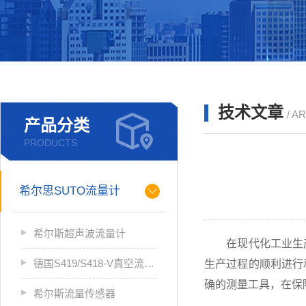
技术文章
/ A
产品分类
PRODUCTS
希尔思SUTO流量计
希尔斯超声波流量计
在现代化工业生产
德国S419/S418-V真空流量计
生产过程的顺利进行
确的测量工具，在保
希尔斯流量传感器