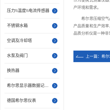
作为便携式测量仪器
产环境和需求。
压力\\温度\\电流传感器
希尔思压缩空气品
不锈钢水箱
产品质量和生产效率
品质分析仪是一种非
空调及冷却塔
水泵及阀门
上一篇：
希尔
换热器
希尔思显示器数据记录仪
德国希尔思仪表