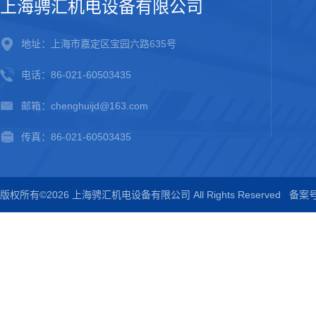
上海骋汇机电设备有限公司
地址：上海市嘉定区宝园六路635号
电话：86-021-60503435
邮箱：chenghuijd@163.com
传真：86-021-60503435
版权所有©2026 上海骋汇机电设备有限公司 All Rights Reserved
备案号