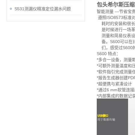
包头希尔斯压缩空
S531测漏仪精准定位漏水问题
智能测量 —节省宝
遵照ISO8573
耗时的安装和很长的
是时候进行一场革新
测量和简易仪表设
备。S600可以在
们，感受过S600
S600 特点：
*多合一设备，测量
*可额外测量温度和
*软件指引完成测量
*报告生成器创建P
*超便携与紧凑设计
*通过6 mm软管连
*内部集成的数据记