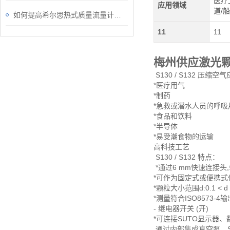
医疗
应用领域
道/
如何提高希尔思热式质量流量计的测量效率？
11
11
梅州供应激光颗粒计
S130 / S132 压缩空
*医疗用气
*制药
*急救或潜水人员的呼吸
*食品和饮料
*半导体
*易受潮食物的运输
高科技工艺
S130 / S132 特点：
*通过6 mm快速连接头
*可作为固定式或便携式
*颗粒大小范围d:0.1 <
*测量符合ISO8573-4输出
- 继电器开关 (开)
*可连接SUTO显示器
通过内部集成真空泵，S