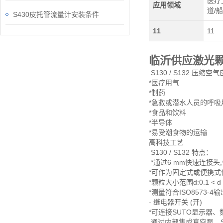
医疗
应用领域
道/
S430皮托管流量计安装条件
11
11
临沂供应激光颗粒计
S130 / S132 压缩空
*医疗用气
*制药
*急救或潜水人员的呼吸
*食品和饮料
*半导体
*易受潮食物的运输
高科技工艺
S130 / S132 特点：
*通过6 mm快速连接头
*可作为固定式或便携式
*颗粒大小范围d:0.1 <
*测量符合ISO8573-4输出
- 继电器开关 (开)
*可连接SUTO显示器
通过内部集成真空泵，S