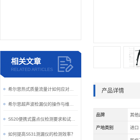
相关文章
RELATED ARTICLES
希尔思热式质量流量计如何应对复杂的工况？
产品详情
希尔思超声波检漏仪的操作与维护指南
品牌
其他
S520便携式露点仪检测要求和试验方法
产地类别
进口
如何提高S531测漏仪的检测效率？