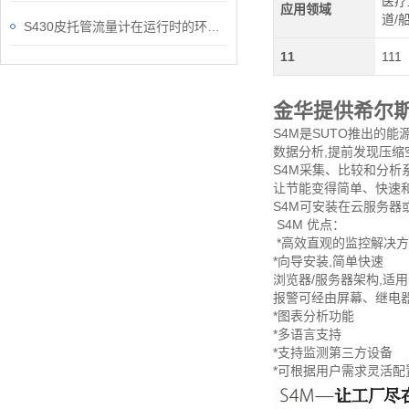
医疗
应用领域
道/
S430皮托管流量计在运行时的环境可别忽视了
11
111
金华提供希尔
S4M是SUTO推出的
数据分析,提前发现压
S4M采集、比较和分析
让节能变得简单、快速
S4M可安装在云服务器
S4M 优点：
*高效直观的监控解决
*向导安装,简单快速
浏览器/服务器架构,适
报警可经由屏幕、继电
*图表分析功能
*多语言支持
*支持监测第三方设备
*可根据用户需求灵活配