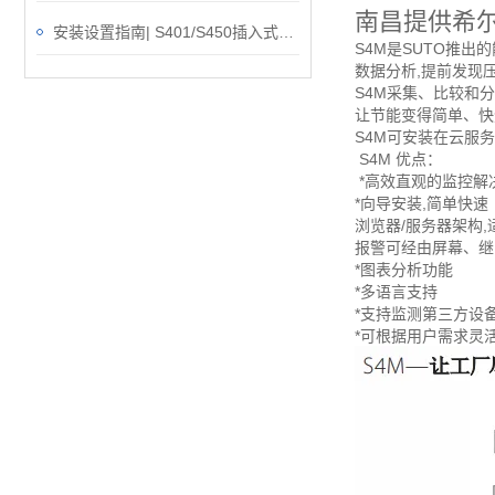
南昌提供希
安装设置指南| S401/S450插入式热式质量流量计
S4M是SUTO推出
数据分析,提前发现
S4M采集、比较和
让节能变得简单、快
S4M可安装在云服
S4M 优点：
*高效直观的监控解
*向导安装,简单快速
浏览器/服务器架构
报警可经由屏幕、继
*图表分析功能
*多语言支持
*支持监测第三方设
*可根据用户需求灵