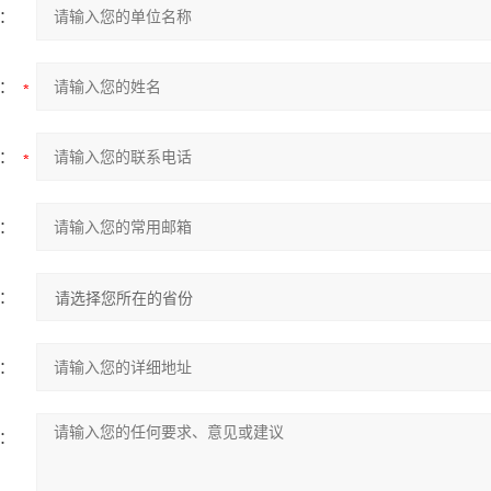
：
：
：
：
：
：
：