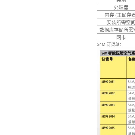
处理器
内存 (主储存器
安装所需空
数据库存储所需
网卡
S4M 订货单：