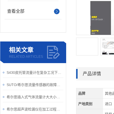
查看全部
相关文章
RELATED ARTICLES
S430皮托管流量计在复杂工况下的稳定表现
产品详情
SUTO/希尔思流量传感器的故障如何解除？
品牌
其他
希尔思插入式气体流量计大大小小的知识点，你都了解了吗？
产地类别
进口
希尔思超声波检漏仪在加工过程中需要考虑的检漏问题有哪些？