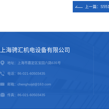
上一篇：
S5
上海骋汇机电设备有限公司
地址：上海市嘉定区宝园六路635号
电话：86-021-60503435
邮箱：chenghuijd@163.com
传真：86-021-60503435