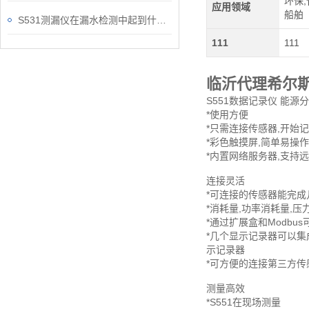
环保,
应用领域
船舶
S531测漏仪在漏水检测中起到什么作用？
111
111
临沂代理希尔
S551数据记录仪 能源分
*使用方便
*只需连接传感器,开始
*彩色触摸屏,简单易操作
*内置网络服务器,支持
连接灵活
*可连接的传感器能完成
*消耗量,功率消耗量,压
*通过扩展盒和Modbu
*几个显示记录器可以集
示记录器
*可方便的连接第三方传
测量高效
*S551在现场测量