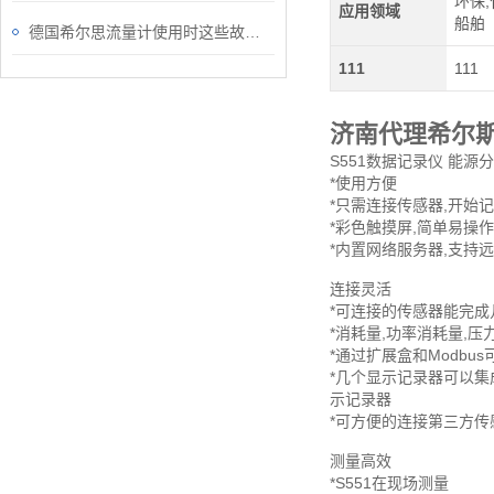
环保,
应用领域
船舶
德国希尔思流量计使用时这些故障要警惕
111
111
济南代理希尔
S551数据记录仪 能源分
*使用方便
*只需连接传感器,开始
*彩色触摸屏,简单易操作
*内置网络服务器,支持
连接灵活
*可连接的传感器能完成
*消耗量,功率消耗量,压
*通过扩展盒和Modbu
*几个显示记录器可以集
示记录器
*可方便的连接第三方传
测量高效
*S551在现场测量