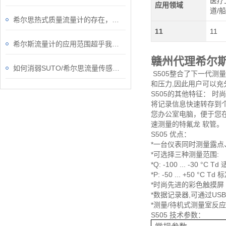
医疗
应用领域
道/
希尔思热式质量流量计的存在，给行业丈量流体温度带来了便利
11
11
希尔斯流量计的应用范围超乎我们的想象
赣州代理希尔
如何消弱SUTO/希尔思流量传感器的正交干扰问题？
S505整合了下一代测
和压力,因此用户可以充
S505的其他特征： 时
将记录信息快速转存到个
您办公室电脑，便于您在
速测量的特氟龙 软管。
S505 优点：
*一台仪表同时测量露
*可选择三种测量范围:
*Q: -100 ... -30 
*P: -50 ... +50 
*时尚先进的彩色触摸屏
*数据记录器,可通过U
*测量/待机式测量室反
S505 技术参数：