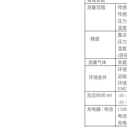
常规参数
测量范围
传感
传感
压力
温
露点
精度
压力
温度:
(获得
测量气体
非腐
环境温度
运输温度
环境条件
环境湿
EM
反应时间 t90
-50 
-10 
充电器 / 电池
US
电池
充电