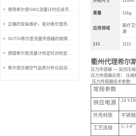
外形尺寸
11mm
使用希尔思S401流量计时应该尽量避免的问题
重量
11kg
正确的安装维护，是对希尔思热式质量流量计的一种保障
医疗卫
应用领域
源
SUTO/希尔思流量传感器的故障如何解除？
111
1111
德国希尔思流量计检定时对检定用流体的要求
衢州代理希尔
希尔思压缩空气品质分析仪启动要做哪些准备工作？
压力传感器 — 监控压缩空
压力传感器应用： 压缩
压力传感器技术参数：
常规参数
24 VDC
供应电源
外壳材质
不锈钢
G 1/4’’
工艺连接