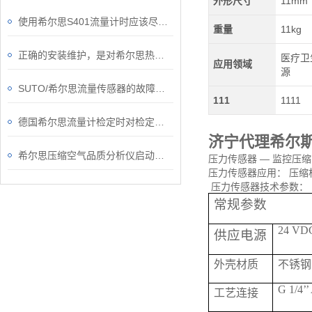
外形尺寸
11mm
使用希尔思S401流量计时应该尽量避免的问题
重量
11kg
正确的安装维护，是对希尔思热式质量流量计的一种保障
医疗卫
应用领域
源
SUTO/希尔思流量传感器的故障如何解除？
111
1111
德国希尔思流量计检定时对检定用流体的要求
济宁代理希尔
希尔思压缩空气品质分析仪启动要做哪些准备工作？
压力传感器 — 监控压缩空
压力传感器应用： 压缩
压力传感器技术参数：
常规参数
24 VDC
供应电源
外壳材质
不锈钢
G 1/4’’
工艺连接