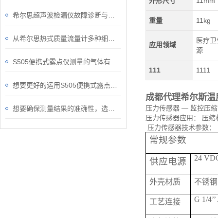
外形尺寸
11mm
希尔思超声波检漏仪故障诊断与处理技术
重量
11kg
从希尔思热式质量流量计多种细节了解操作要点
医疗卫
应用领域
源
S505便携式露点仪测量的气体有哪些用途？
111
1111
想要更好的运用S505便携式露点仪，这几点要记住了！
成都代理希尔斯温
压力传感器 — 监控压缩空
想要确保测量结果的准确性，选对S430皮托管流量计很重要！
压力传感器应用： 压缩
压力传感器技术参数：
常规参数
24 VDC
供应电源
外壳材质
不锈钢
G 1/4’’
工艺连接