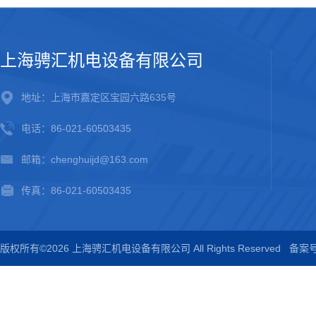
上海骋汇机电设备有限公司
地址：上海市嘉定区宝园六路635号
电话：86-021-60503435
邮箱：chenghuijd@163.com
传真：86-021-60503435
版权所有©2026 上海骋汇机电设备有限公司 All Rights Reserved
备案号