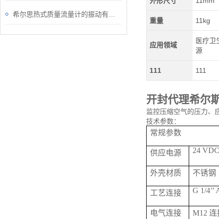
外形尺寸
11mm
希尔思热式质量流量计的振动有它固有的频率
重量
11kg
医疗卫生
应用领域
源
111
111
开封代理希尔
监控压缩空气的压力、应
技术参数：
常规参数
24 VDC 
供应电源
外壳材质
不锈钢
G 1/4’’ 
工艺连接
电气连接
M12 