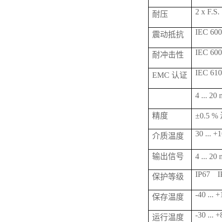
2 x F.S.
耐压
IEC 6006
震动抵抗
IEC 600
耐冲击性
IEC 610
EMC 认证
4 ... 
精度
±0.5 
30 ... +
介质温度
输出信号
4 ... 2
IP67
I
保护等级
-40 ... 
保存温度
-30 ... 
运行温度