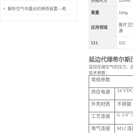
外形尺寸
11mm
解析空气中露点的神奇装置---希尔思露点仪
重量
11kg
医疗卫生
应用领域
源
111
111
延边代理希尔斯
监控压缩空气的压力、应
技术参数：
常规参数
24 VDC 
供应电源
外壳材质
不锈钢
G 1/4’’ 
工艺连接
电气连接
M12 