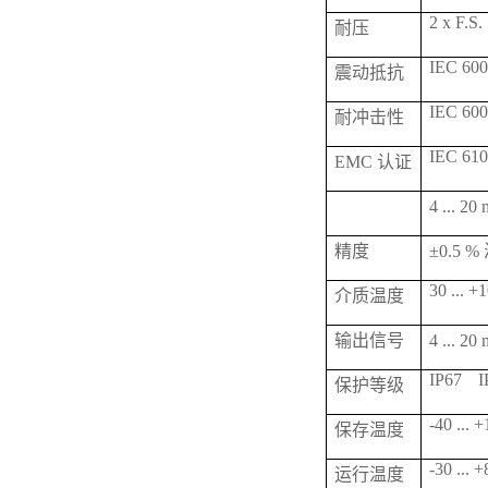
2 x F.S.
耐压
IEC 6006
震动抵抗
IEC 600
耐冲击性
IEC 610
EMC 认证
4 ... 
精度
±0.5 
30 ... +
介质温度
输出信号
4 ... 2
IP67
I
保护等级
-40 ... 
保存温度
-30 ... 
运行温度