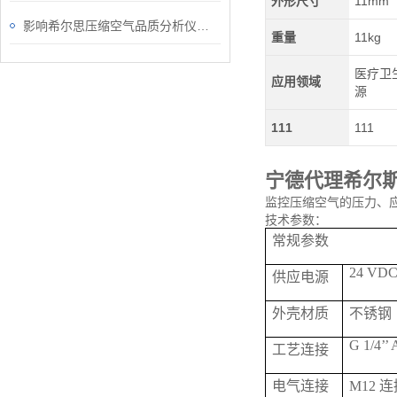
外形尺寸
11mm
影响希尔思压缩空气品质分析仪准确性的因素
重量
11kg
医疗卫生
应用领域
源
111
111
宁德代理希尔
监控压缩空气的压力、应
技术参数：
常规参数
24 VDC 
供应电源
外壳材质
不锈钢
G 1/4’’ 
工艺连接
电气连接
M12 