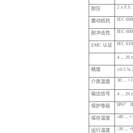
2 x F.S.
耐压
IEC 6006
震动抵抗
IEC 600
耐冲击性
IEC 610
EMC 认证
4 ... 
精度
±0.5 
30 ... +
介质温度
输出信号
4 ... 2
IP67
I
保护等级
-40 ... 
保存温度
-30 ... 
运行温度