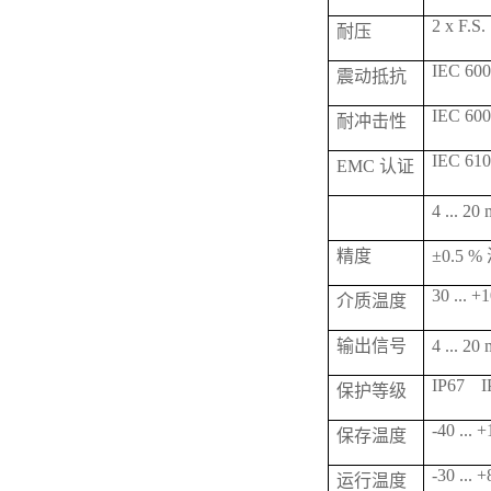
2 x F.S.
耐压
IEC 6006
震动抵抗
IEC 600
耐冲击性
IEC 610
EMC 认证
4 ... 
精度
±0.5 
30 ... +
介质温度
输出信号
4 ... 2
IP67
I
保护等级
-40 ... 
保存温度
-30 ... 
运行温度