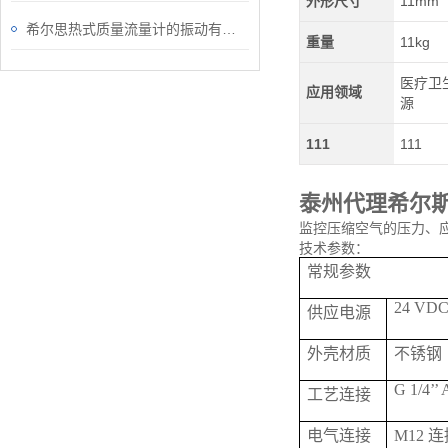
外形尺寸
11mm
希尔思热式质量流量计的振动有它固有的频率
重量
11kg
医疗卫生
应用领域
源
111
111
泰州代理希尔
监控压缩空气的压力、应
技术参数：
常规参数
24 VDC 
供应电源
外壳材质
不锈钢
G 1/4’’ 
工艺连接
电气连接
M12 