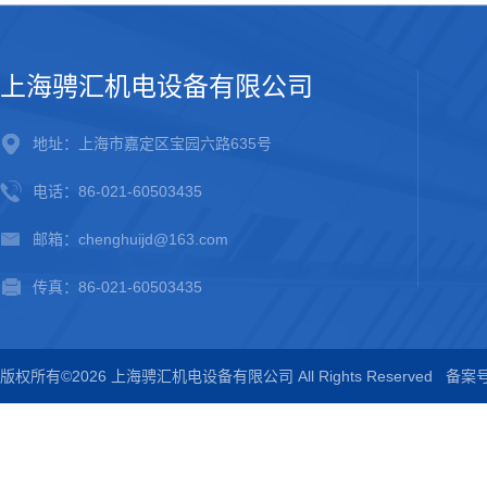
上海骋汇机电设备有限公司
地址：上海市嘉定区宝园六路635号
电话：86-021-60503435
邮箱：chenghuijd@163.com
传真：86-021-60503435
版权所有©2026 上海骋汇机电设备有限公司 All Rights Reserved
备案号