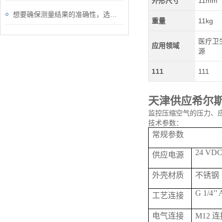
外形尺寸
11mm
想要确保测量结果的准确性，选对S430皮托管流量计很重要！
重量
11kg
医疗卫生
应用领域
源
111
111
天津供应希尔
监控压缩空气的压力、应
技术参数：
常规参数
24 VDC 
供应电源
外壳材质
不锈钢
G 1/4’’ 
工艺连接
电气连接
M12 