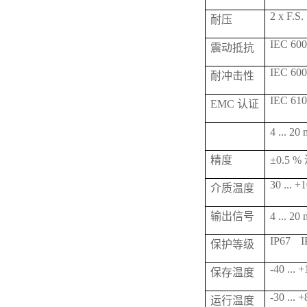
2 x F.S.
耐压
IEC 6006
震动抵抗
IEC 600
耐冲击性
IEC 610
EMC 认证
4 ... 
精度
±0.5 
30 ... +
介质温度
输出信号
4 ... 2
IP67
I
保护等级
-40 ... 
保存温度
-30 ... 
运行温度