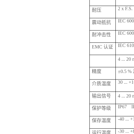
2 x F.S.
耐压
IEC 6006
震动抵抗
IEC 600
耐冲击性
IEC 610
EMC 认证
4 ... 
精度
±0.5 
30 ... +
介质温度
输出信号
4 ... 2
IP67
I
保护等级
-40 ... 
保存温度
-30 ... 
运行温度