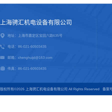
上海骋汇机电设备有限公司
地址：上海市嘉定区宝园六路635号
电话：86-021-60503435
邮箱：chenghuijd@163.com
传真：86-021-60503435
版权所有©2026 上海骋汇机电设备有限公司 All Rights Reserved
备案号