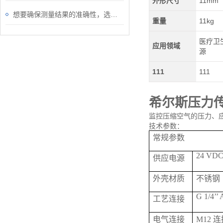
外形尺寸
11mm
想要确保测量结果的准确性，选对S430皮托管流量计很重要！
重量
11kg
医疗卫生
应用领域
源
111
111
希尔斯压力
监控压缩空气的压力、应
技术参数：
常规参数
24 VDC 
供应电源
外壳材质
不锈钢
G 1/4’’ 
工艺连接
电气连接
M12 