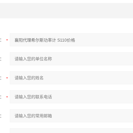
：
：
：
：
：