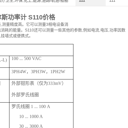
医疗卫生,环保,化工,能源,道路/轨道/船舶
111
111
斯功率计 S110价格
装,测量精度高。它可以测量3相电设备消
消耗的能量。S110还可以测量一些其他的参数,例如电流,电压,功率因数
,挂墙式或便携式。
100 ... 500 VAC
-L)
3PH4W，3PH3W，1PH2W
围
外部钳形表（仅为333mV）
外部罗氏线圈
罗氏线圈 1 ... 100 A
10 ... 1000 A
30 ... 3000 A