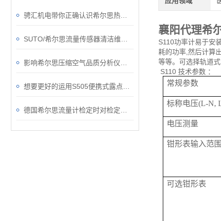
应用领域
骋汇机电带你正确认识希尔思热式质量流量计
襄阳代理希尔
SUTO/希尔思流量传感器清洁维护小指南
S110功率计易于安
耗的功率,然后计算出
等等。可选择轨道式
影响希尔思压缩空气品质分析仪准确性的因素
S110 技术参数 ：
常规参数
想要更好的运用S505便携式露点仪，这几点要记住了！
标称电压(L-N, L
德国希尔思流量计检定时对检定用流体的要求
电压测量
钳形表输入范
可选钳形表