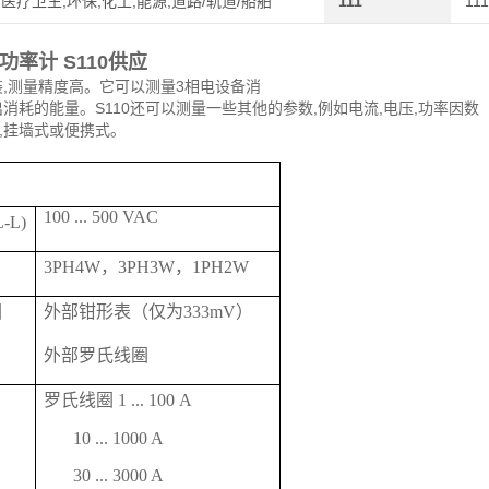
医疗卫生,环保,化工,能源,道路/轨道/船舶
111
111
率计 S110供应
装,测量精度高。它可以测量3相电设备消
消耗的能量。S110还可以测量一些其他的参数,例如电流,电压,功率因数
,挂墙式或便携式。
100 ... 500 VAC
-L)
3PH4W，3PH3W，1PH2W
围
外部钳形表（仅为333mV）
外部罗氏线圈
罗氏线圈 1 ... 100 A
10 ... 1000 A
30 ... 3000 A