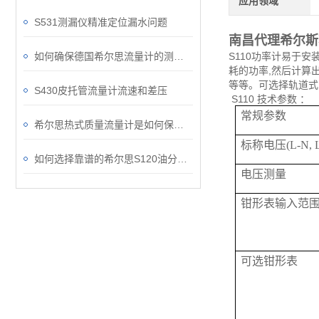
应用领域
S531测漏仪精准定位漏水问题
南昌代理希尔斯功
如何确保德国希尔思流量计的测量结果？
S110功率计易于安
耗的功率,然后计算出
等等。可选择轨道式
S430皮托管流量计流速和差压
S110 技术参数 ：
常规参数
希尔思热式质量流量计是如何保证测量的准确度的？
标称电压(L-N, L
如何选择靠谱的希尔思S120油分检测仪？
电压测量
钳形表输入范
可选钳形表