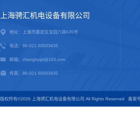
上海骋汇机电设备有限公司
地址：上海市嘉定区宝园六路635号
电话：86-021-60503435
邮箱：chenghuijd@163.com
传真：86-021-60503435
版权所有©2026 上海骋汇机电设备有限公司 All Rights Reserved
备案号