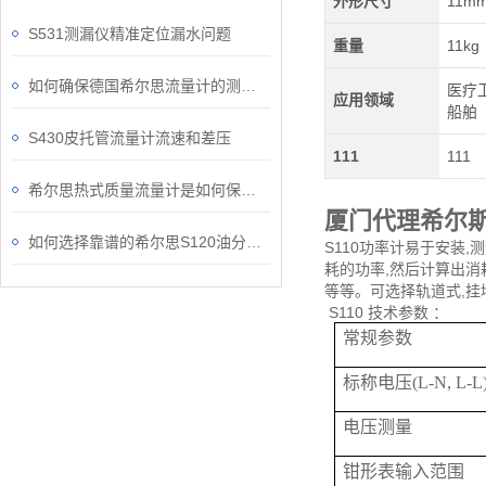
外形尺寸
11m
S531测漏仪精准定位漏水问题
重量
11kg
如何确保德国希尔思流量计的测量结果？
医疗卫
应用领域
船舶
S430皮托管流量计流速和差压
111
111
希尔思热式质量流量计是如何保证测量的准确度的？
厦门代理希尔斯
如何选择靠谱的希尔思S120油分检测仪？
S110功率计易于安装
耗的功率,然后计算出消
等等。可选择轨道式,挂
S110 技术参数 ：
常规参数
标称电压(L-N, L-L
电压测量
钳形表输入范围