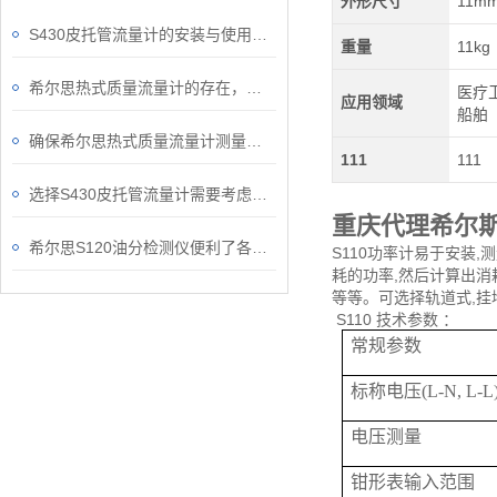
外形尺寸
11m
S430皮托管流量计的安装与使用指南
重量
11kg
希尔思热式质量流量计的存在，给行业丈量流体温度带来了便利
医疗卫
应用领域
船舶
确保希尔思热式质量流量计测量准确性的关键要点
111
111
选择S430皮托管流量计需要考虑的因素
重庆代理希尔斯
希尔思S120油分检测仪便利了各行业的运营和维护工作
S110功率计易于安装
耗的功率,然后计算出消
等等。可选择轨道式,挂
S110 技术参数 ：
常规参数
标称电压(L-N, L-L
电压测量
钳形表输入范围