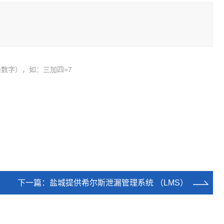
数字），如：三加四=7
下一篇：
盐城提供希尔斯泄漏管理系统 （LMS）