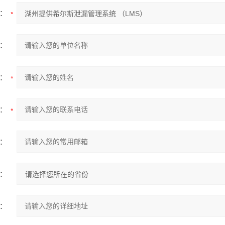
：
：
：
：
：
：
：