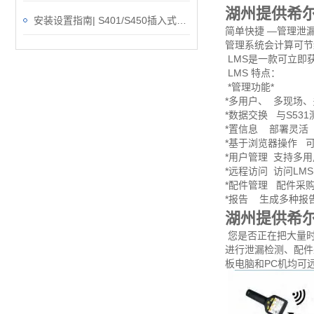
湖州提供希尔
安装设置指南| S401/S450插入式热式质量流量计
简单快捷 —管理泄
管理系统会计算可节
LMS是一款可立即
LMS 特点：
*管理功能*
*多用户、 多现场
*数据交换 与S53
*置信息 部署灵活
*基于浏览器操作 
*用户管理 支持多
*远程访问 访问LM
*配件管理 配件采
*报告 生成多种报
湖州提供希尔
您是否正在把大量时间
进行泄漏检测、配件
板电脑和PC机均可