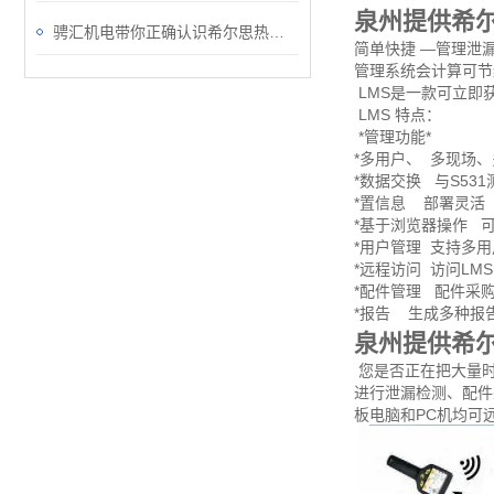
泉州提供希尔
骋汇机电带你正确认识希尔思热式质量流量计
简单快捷 —管理泄
管理系统会计算可节
LMS是一款可立即
LMS 特点：
*管理功能*
*多用户、 多现场
*数据交换 与S53
*置信息 部署灵活
*基于浏览器操作 
*用户管理 支持多
*远程访问 访问LM
*配件管理 配件采
*报告 生成多种报
泉州提供希尔
您是否正在把大量时间
进行泄漏检测、配件
板电脑和PC机均可