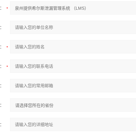
：
：
：
：
：
：
：