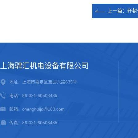
上一篇：
开封
上海骋汇机电设备有限公司
地址：上海市嘉定区宝园六路635号
电话：86-021-60503435
邮箱：chenghuijd@163.com
传真：86-021-60503435