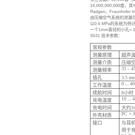
14,000,000,000度
Radgen，Fraunhofer
由压缩空气系统的泄漏
以0.6 MPa的系统为例
一个1mm直径的小孔= 2
S531 技术参数：
常规参数
测量原理
超声
测量介质
压缩
35 – 4
测量频率
插孔
3.5
0 ... 4
工作温度
续航时间
8小时
10 ... 
充电温度
充电时间
大约3
PC + 
外壳材质
接口
与耳
用于充