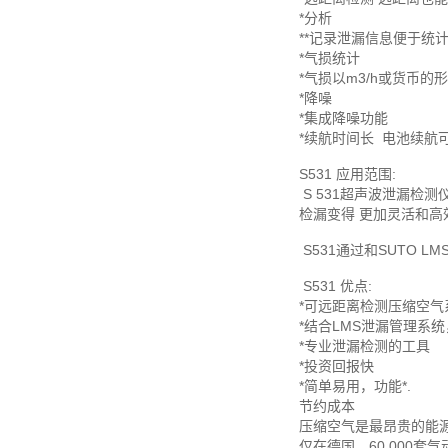
*分析
**记录泄漏信息便于统
*气损统计
*气损以m3/h或货币的
*降噪
*集成降噪功能
*续航时间长
电池续航可
S531 应用范围:
S 531超声波泄漏检
检漏变得 更加灵活和高
S531通过和SUTO
S531 优点:
*可远距离检测压缩空气
*结合LMS泄漏管理系
*专业泄漏检测的工具
*投资回报快
*简单易用，功能*.
节约成本
压缩空气是最昂贵的能
仅在德国，60,000套