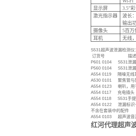
Wi-Fi
显示屏
3.5”
激光指示器
波长：64
输出功率
摄像头
5百万
耳机
无线
S531超声波泄漏检测仪
订货号 描
P601 0104 S5
P560 0104 S531
A554 0119 隔噪无
A530 0101 聚焦
A554 0123 喇叭，
A554 0117 充电插头
A554 0118 S531手
A554 0122 泄漏标
不含在套装中的配件
A554 0103 超声波
红河代理超声波