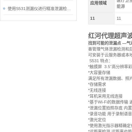
医疗卫生
应用领域
能源
使用S531测漏仪进行精准泄漏检测的方法与应用
11
11
红河代理超声波
找到可能的泄漏点 —气
善管理气体泄漏检测和后
可安装于云服务器或本
S531 特点：
*触摸屏
3.5”高分辨率
*大容量存储
满足所有泄漏数据、照
*存储需求
*无线连接
*耳机采用无线连接
*基于Wi-Fi的数据传输
*泄漏位置拍照存底 内
*录音功能 用于录制语
*激光定位
*使用激光指示器精确定
*远距离检测 远距离也