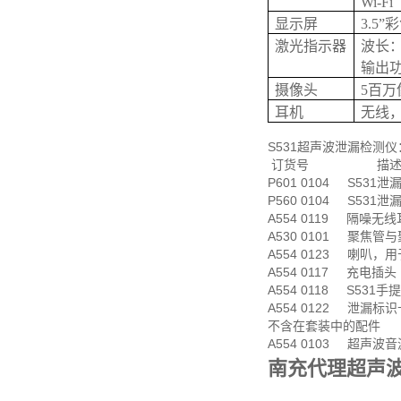
Wi-Fi
显示屏
3.5”
激光指示器
波长：64
输出功率
摄像头
5百万
耳机
无线
S531超声波泄漏检测仪
订货号 描
P601 0104 S5
P560 0104 S531
A554 0119 隔噪无
A530 0101 聚焦
A554 0123 喇叭，
A554 0117 充电插头
A554 0118 S531手
A554 0122 泄漏标
不含在套装中的配件
A554 0103 超声波
南充代理超声波