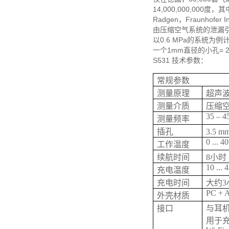
14,000,000,000度
Radgen，Fraunhofer
由压缩空气系统的泄漏
以0.6 MPa的系统为例
一个1mm直径的小孔= 2
S531 技术参数：
常规参数
测量原理
超声
测量介质
压缩
35 – 4
测量频率
插孔
3.5
0 ... 4
工作温度
续航时间
8小时
10 ... 
充电温度
充电时间
大约3
PC + 
外壳材质
接口
与耳
用于充