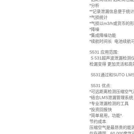
*分析
**记录泄漏信息便于统
*气损统计
*气损以m3/h或货币的
*降噪
*集成降噪功能
*续航时间长
电池续航可
S531 应用范围:
S 531超声波泄漏检
检漏变得 更加灵活和高
S531通过和SUTO
S531 优点:
*可远距离检测压缩空气
*结合LMS泄漏管理系
*专业泄漏检测的工具
*投资回报快
*简单易用，功能*.
节约成本
压缩空气是最昂贵的能
仅在德国，60,000套