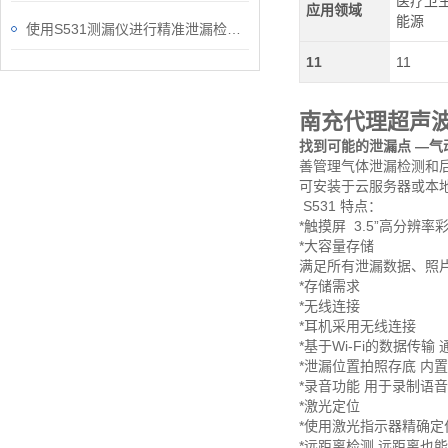
医疗卫生
应用领域
能源
使用S531测漏仪进行精准泄漏检测的方法与应用
11
11
南充代理超声波
找到可能的泄漏点 —气
善管理气体泄漏检测和后
可安装于云服务器或本
S531 特点：
*触摸屏
3.5”高分辨率
*大容量存储
满足所有泄漏数据、照
*存储需求
*无线连接
*耳机采用无线连接
*基于Wi-Fi的数据传输
*泄漏位置拍照存底 内
*录音功能 用于录制语
*激光定位
*使用激光指示器精确定
*远距离检测 远距离也