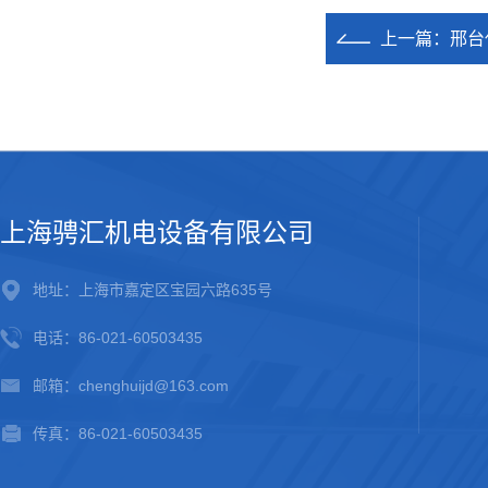
上一篇：
邢台
上海骋汇机电设备有限公司
地址：上海市嘉定区宝园六路635号
电话：86-021-60503435
邮箱：chenghuijd@163.com
传真：86-021-60503435