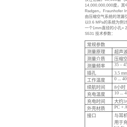
14,000,000,000度
Radgen，Fraunhofer
由压缩空气系统的泄漏
以0.6 MPa的系统为例
一个1mm直径的小孔= 2
S531 技术参数：
常规参数
测量原理
超声
测量介质
压缩
35 – 4
测量频率
插孔
3.5
0 ... 4
工作温度
续航时间
8小时
10 ... 
充电温度
充电时间
大约3
PC + 
外壳材质
接口
与耳
用于充