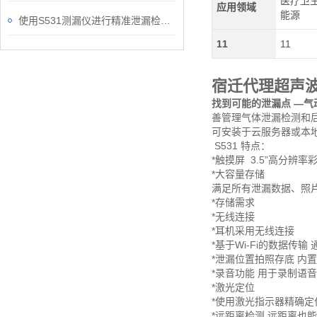
医疗卫生
应用领域
能源
使用S531测漏仪进行精准泄漏检测的方法与应用
11
11
宿迁代理超声波
找到可能的泄漏点 —气
善管理气体泄漏检测和后
可安装于云服务器或本
S531 特点：
*触摸屏
3.5”高分辨率
*大容量存储
满足所有泄漏数据、照
*存储需求
*无线连接
*耳机采用无线连接
*基于Wi-Fi的数据传输
*泄漏位置拍照存底 内
*录音功能 用于录制语
*激光定位
*使用激光指示器精确定
*远距离检测 远距离也