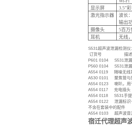
Wi-Fi
显示屏
3.5”
激光指示器
波长：64
输出功率
摄像头
5百万
耳机
无线
S531超声波泄漏检测仪
订货号 描
P601 0104 S5
P560 0104 S531
A554 0119 隔噪无
A530 0101 聚焦
A554 0123 喇叭，
A554 0117 充电插头
A554 0118 S531手
A554 0122 泄漏标
不含在套装中的配件
A554 0103 超声波
宿迁代理超声波