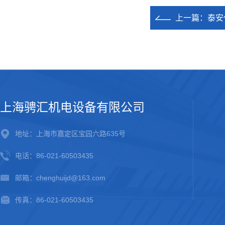
上一篇：
泰安
上海骋汇机电设备有限公司
地址：上海市嘉定区宝园六路635号
电话：86-021-60503435
邮箱：chenghuijd@163.com
传真：86-021-60503435