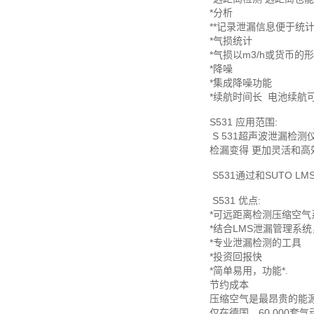
*分析
**记录泄漏信息便于统
*气损统计
*气损以m3/h或货币的
*降噪
*集成降噪功能
*续航时间长
电池续航可
S531 应用范围:
S 531超声波泄漏检
检漏变得 更加灵活和高
S531通过和SUTO
S531 优点:
*可远距离检测压缩空气
*结合LMS泄漏管理系
*专业泄漏检测的工具
*投资回报快
*简单易用，功能*.
节约成本
压缩空气是最昂贵的能
仅在德国，60,000套