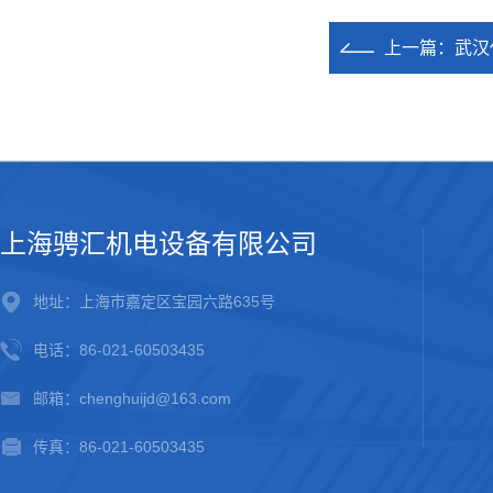
上一篇：
武汉
上海骋汇机电设备有限公司
地址：上海市嘉定区宝园六路635号
电话：86-021-60503435
邮箱：chenghuijd@163.com
传真：86-021-60503435