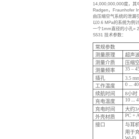
14,000,000,000度
Radgen，Fraunhofer
由压缩空气系统的泄漏
以0.6 MPa的系统为例
一个1mm直径的小孔= 2
S531 技术参数：
常规参数
测量原理
超声
测量介质
压缩
35 – 4
测量频率
插孔
3.5
0 ... 4
工作温度
续航时间
8小时
10 ... 
充电温度
充电时间
大约3
PC + 
外壳材质
接口
与耳
用于充
Wi-Fi