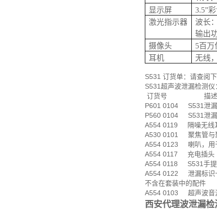
显示屏
3.5”
激光指示器
波长：64
输出功率
摄像头
5百万
耳机
无线
S531 订货单：请查
S531超声波泄漏检测仪
订货号 描
P601 0104 S5
P560 0104 S531
A554 0119 隔噪无
A530 0101 聚焦
A554 0123 喇叭，
A554 0117 充电插头
A554 0118 S531手
A554 0122 泄漏标
不含在套装中的配件
A554 0103 超声波
西安代理波泄漏检测