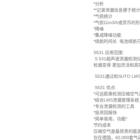
*分析
**记录泄漏信息便于统
*气损统计
*气损以m3/h或货币的
*降噪
*集成降噪功能
*续航时间长
电池续航可
S531 应用范围:
S 531超声波泄漏检
检漏变得 更加灵活和高
S531通过和SUTO
S531 优点:
*可远距离检测压缩空气
*结合LMS泄漏管理系
*专业泄漏检测的工具
*投资回报快
*简单易用，功能*.
节约成本
压缩空气是最昂贵的能
仅在德国，60,000套