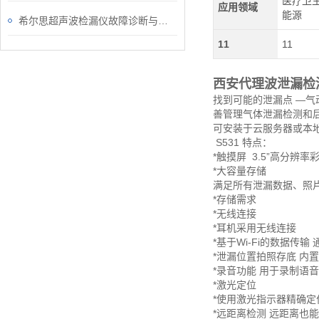
医疗卫生
应用领域
能源
希尔思超声波检漏仪故障诊断与处理
11
11
西安代理波泄漏检测
找到可能的泄漏点 —气
善管理气体泄漏检测和后
可安装于云服务器或本
S531 特点：
*触摸屏
3.5”高分辨率
*大容量存储
满足所有泄漏数据、照
*存储需求
*无线连接
*耳机采用无线连接
*基于Wi-Fi的数据传输
*泄漏位置拍照存底 内
*录音功能 用于录制语
*激光定位
*使用激光指示器精确定
*远距离检测 远距离也