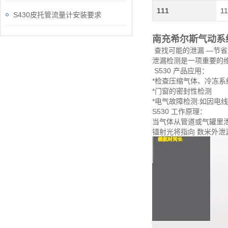
111
11
S430皮托管流量计安装要求
南充希尔斯气动系
查找可能的泄漏 —节
泄漏检测是一项重要的维
S530 产品应用：
*检查压缩气体、冷冻系
*门窗的密封性检测
*电气故障检测:如因电
S530 工作原理：
当气体从管道或气罐里泄
镭射光将指向 数米外泄