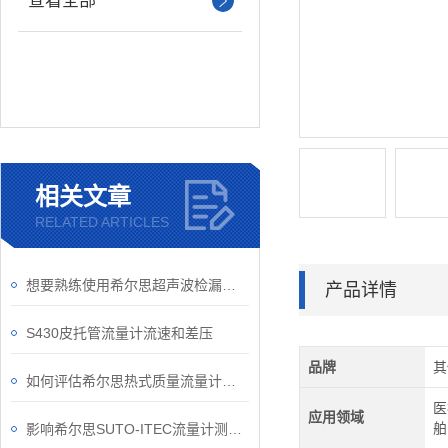
查看全部
相关文章
RELATED ARTICLES
想要熟练使用希尔思超声波检漏仪得从结构入手
产品详情
S430皮托管流量计流速和差压
品牌
其
如何评估希尔思热式质量流量计的性能？
医
应用领域
舶
影响希尔思SUTO-ITEC流量计测量精度的4大因素