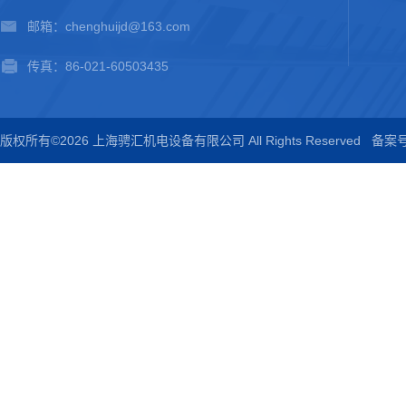
邮箱：chenghuijd@163.com
传真：86-021-60503435
版权所有©2026 上海骋汇机电设备有限公司 All Rights Reserved
备案号