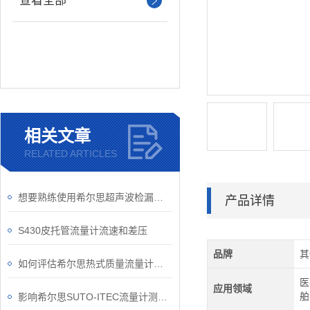
查看全部
相关文章
RELATED ARTICLES
想要熟练使用希尔思超声波检漏仪得从结构入手
产品详情
S430皮托管流量计流速和差压
品牌
其
如何评估希尔思热式质量流量计的性能？
医
应用领域
舶
影响希尔思SUTO-ITEC流量计测量精度的4大因素