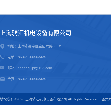
上海骋汇机电设备有限公司
地址：上海市嘉定区宝园六路635号
电话：86-021-60503435
邮箱：chenghuijd@163.com
传真：86-021-60503435
版权所有©2026 上海骋汇机电设备有限公司 All Rights Reserved
备案号