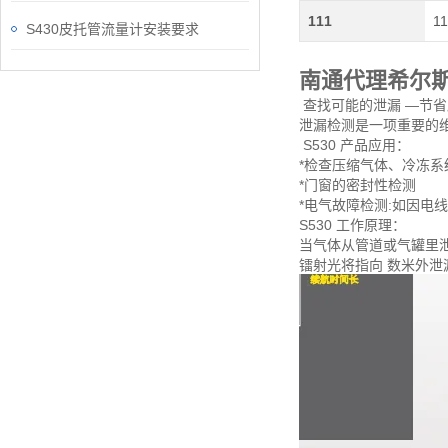
111
11
S430皮托管流量计安装要求
南通代理希尔
查找可能的泄漏 —节
泄漏检测是一项重要的维
S530 产品应用：
*检查压缩气体、冷冻系
*门窗的密封性检测
*电气故障检测:如因电
S530 工作原理：
当气体从管道或气罐里泄
镭射光将指向 数米外泄