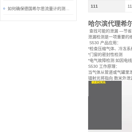
111
11
如何确保德国希尔思流量计的测量结果？
哈尔滨代理希
查找可能的泄漏 —节
泄漏检测是一项重要的维
S530 产品应用：
*检查压缩气体、冷冻系
*门窗的密封性检测
*电气故障检测:如因电
S530 工作原理：
当气体从管道或气罐里泄
镭射光将指向 数米外泄