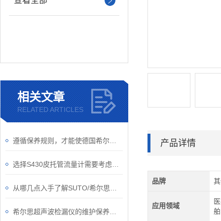
查看全部
相关文章
RELATED ARTICLES
遵循保养规则，才能使德国希尔思流量计使用更久
产品详情
选择S430皮托管流量计需要考虑的因素
品牌
其
从哪几点入手了解SUTO/希尔思流量传感器？
医
应用领域
舶
希尔思超声波检漏仪的维护保养规程