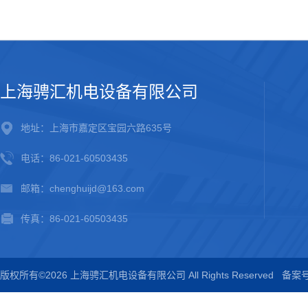
上海骋汇机电设备有限公司
地址：上海市嘉定区宝园六路635号
电话：86-021-60503435
邮箱：chenghuijd@163.com
传真：86-021-60503435
版权所有©2026 上海骋汇机电设备有限公司 All Rights Reserved
备案号