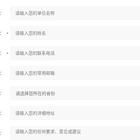
：
：
：
：
：
：
：