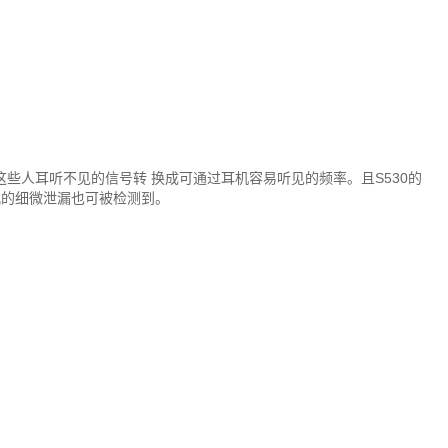
将这些人耳听不见的信号转 换成可通过耳机容易听见的频率。且S530的
孔的细微泄漏也可被检测到。