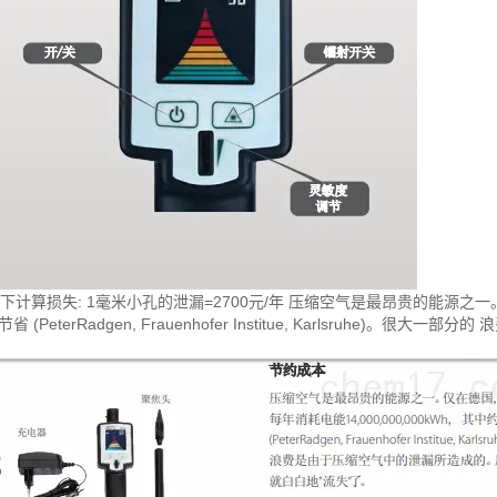
a下计算损失: 1毫米小孔的泄漏=2700元/年 压缩空气是最昂贵的能源之一。仅在德
节省 (PeterRadgen, Frauenhofer Institue, Karlsru