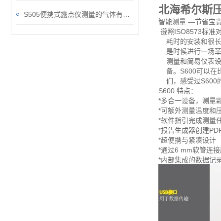
北海希尔斯压
S505便携式露点仪测量的气体有哪些用途？
智能测量 —节省宝
遵照ISO8573
耗时的安装和很长的
是时候进行一场革新
测量和简易仪表设
备。S600可以在
们，感受过S600
S600 特点：
*多合一设备，测量
*可额外测量温度和
*软件指引完成测量
*报告生成器创建P
*超便携与紧凑设计
*通过6 mm软管连
*内部集成的数据记