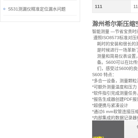
111
11
S531测漏仪精准定位漏水问题
滁州希尔斯压缩空
智能测量 —节省宝贵时
遵照ISO8573标准
耗时的安装和很长的测试
是时候进行一场革新了:
测量和简易仪表设置，
备。S600可以在比
们，感受过S600的良
S600 特点：
*多合一设备，测量颗
*可额外测量温度和压力
*软件指引完成测量任
*报告生成器创建PDF
*超便携与紧凑设计
*通过6 mm软管连接压
*内部集成的数据记录