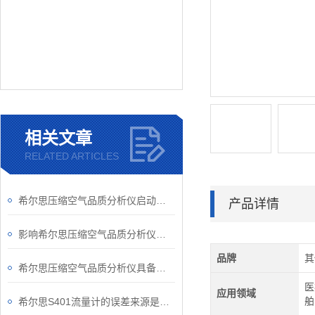
相关文章
RELATED ARTICLES
希尔思压缩空气品质分析仪启动要做哪些准备工作？
产品详情
影响希尔思压缩空气品质分析仪准确性的因素
品牌
其
希尔思压缩空气品质分析仪具备的优势
医
应用领域
舶
希尔思S401流量计的误差来源是如何测得的？