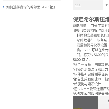
111
11
如何选择靠谱的希尔思S120油分检测仪？
保定希尔斯压缩
智能测量 —节省宝贵时
遵照ISO8573标准
耗时的安装和很长的测试
是时候进行一场革新了:
测量和简易仪表设置，
备。S600可以在比
们，感受过S600的良
S600 特点：
*多合一设备，测量颗
*可额外测量温度和压力
*软件指引完成测量任
*报告生成器创建PDF
*超便携与紧凑设计
*通过6 mm软管连接压
*内部集成的数据记录