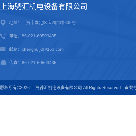
上海骋汇机电设备有限公司
地址：上海市嘉定区宝园六路635号
电话：86-021-60503435
邮箱：chenghuijd@163.com
传真：86-021-60503435
版权所有©2026 上海骋汇机电设备有限公司 All Rights Reserved
备案号