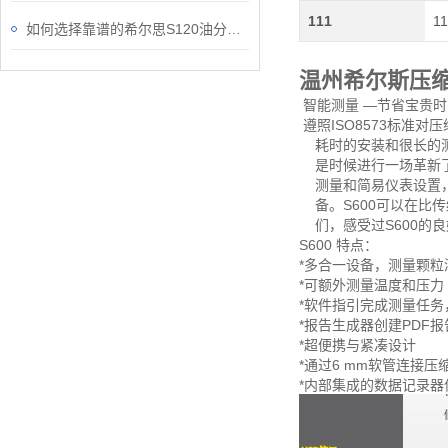
111
11
如何选择靠谱的希尔思S120油分检测仪？
温州希尔斯压缩
智能测量 —节省宝贵时
遵照ISO8573标准
耗时的安装和很长的测试
是时候进行一场革新了:
测量和简易仪表设置，
备。S600可以在比
们，感受过S600的良
S600 特点：
*多合一设备，测量颗
*可额外测量温度和压力
*软件指引完成测量任
*报告生成器创建PDF
*超便携与紧凑设计
*通过6 mm软管连接压
*内部集成的数据记录