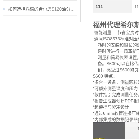
111
11
如何选择靠谱的希尔思S120油分检测仪？
福州代理希尔斯
智能测量 —节省宝贵时
遵照ISO8573标准
耗时的安装和很长的测试
是时候进行一场革新了:
测量和简易仪表设置，
备。S600可以在比
们，感受过S600的良
S600 特点：
*多合一设备，测量颗
*可额外测量温度和压力
*软件指引完成测量任
*报告生成器创建PDF
*超便携与紧凑设计
*通过6 mm软管连接压
*内部集成的数据记录