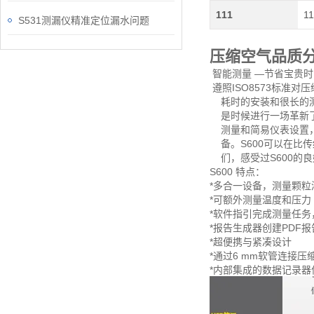
111
11
S531测漏仪精准定位漏水问题
压缩空气品质分
智能测量 —节省宝贵时
遵照ISO8573标准
耗时的安装和很长的测试
是时候进行一场革新了:
测量和简易仪表设置，
备。S600可以在比
们，感受过S600的良
S600 特点：
*多合一设备，测量颗
*可额外测量温度和压力
*软件指引完成测量任
*报告生成器创建PDF
*超便携与紧凑设计
*通过6 mm软管连接压
*内部集成的数据记录