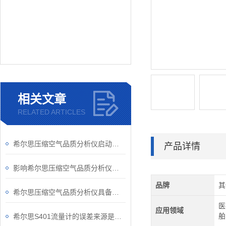
相关文章
RELATED ARTICLES
希尔思压缩空气品质分析仪启动要做哪些准备工作？
产品详情
影响希尔思压缩空气品质分析仪准确性的因素
品牌
其
希尔思压缩空气品质分析仪具备的优势
医
应用领域
舶
希尔思S401流量计的误差来源是如何测得的？