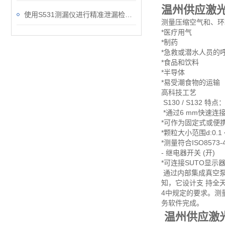
温州供应激光颗
使用S531测漏仪进行精准泄漏检测的方法与应用
测量压缩空气和、环境空
*医疗用气
*制药
*急救或潜水人员的
*食品和饮料
*半导体
*易受潮食物的运输
高科技工艺
S130 / S132 特点
*通过6 mm快速连
*可作为固定式或便
*颗粒大小范围d:0.1
*测量符合ISO8573-4
- 继电器开关 (开)
*可连接SUTO显
通过内部集成真空泵，
知，它设计支 持全天
4中规定的要求。测
务软件完成。
温
州供应激光颗