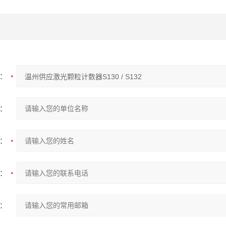
：
：
：
：
：