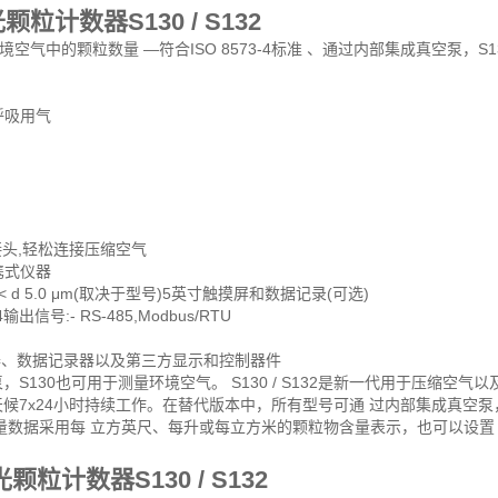
粒计数器S130 / S132
气中的颗粒数量 —符合ISO 8573-4标准 、通过内部集成真空泵，S130
呼吸用气
：
接头,轻松连接压缩空气
携式仪器
 < d 5.0 μm(取决于型号)5英寸触摸屏和数据记录(可选)
输出信号:- RS-485,Modbus/RTU
示器、数据记录器以及第三方显示和控制器件
S130也可用于测量环境空气。 S130 / S132是新一代用于压缩
候7x24小时持续工作。在替代版本中，所有型号可通 过内部集成真空泵，
量数据采用每 立方英尺、每升或每立方米的颗粒物含量表示，也可以设置 为
粒计数器S130 / S132